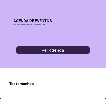
(AEBE) convida você
para...
AGENDA DE EVENTOS
Tudo o que precisa saber sobre os seus eventos
ver agenda
Testemunhos