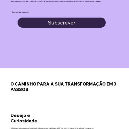
Seja o primeiro a saber, obtenha conteúdo exclusivo e acesso antecipado a eventos como um Membro VIP da Tribo.
Subscreva à Newsletter
Subscrever
O CAMINHO PARA A SUA TRANSFORMAÇÃO EM 3
PASSOS
Desejo e
Curiosidade
Este é o primeiro passo de todos que um dia escolheram a Biodanza SRT como um instrumento de auto-aprimoramento.