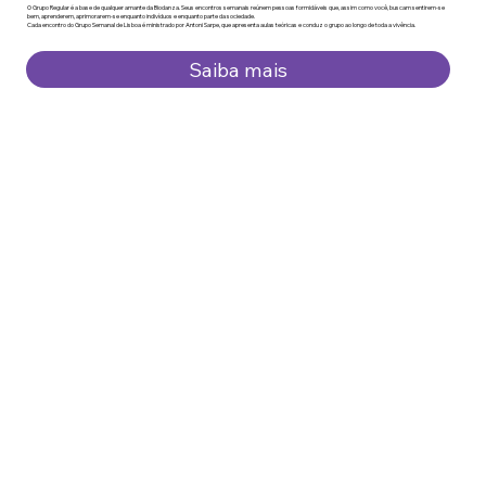
O Grupo Regular é a base de qualquer amante da Biodanza. Seus encontros semanais reúnem pessoas formidáveis que, assim como você, buscam sentirem-se
bem, aprenderem, aprimorarem-se enquanto indivíduos e enquanto parte da sociedade.
Cada encontro do Grupo Semanal de Lisboa é ministrado por Antoni Sarpe, que apresenta aulas teóricas e conduz o grupo ao longo de toda a vivência.
Saiba mais