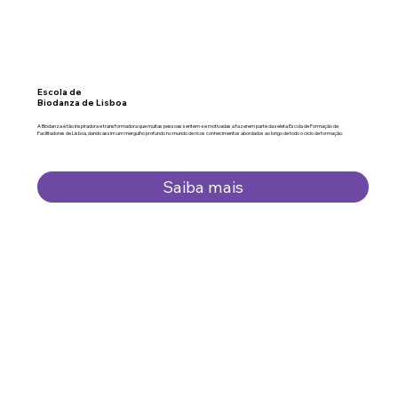
Escola de
Biodanza de Lisboa
A Biodanza é tão inspiradora e transformadora que muitas pessoas sentem-se motivadas a fazerem parte da seleta Escola de Formação de
Facilitadores de Lisboa, dando assim um mergulho profundo no mundo de ricos conhecimentos abordados ao longo de todo o ciclo de formação.
Saiba mais