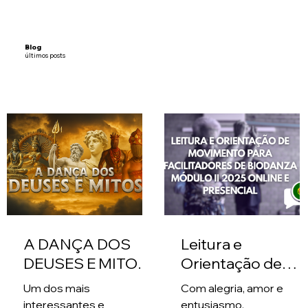
Blog
últimos posts
A DANÇA DOS
Leitura e
DEUSES E MITOS
Orientação de
DE 26 A 30/08 DE
Movimento:
Um dos mais
Com alegria, amor e
2026 -
Módulo II 2025
interessantes e
entusiasmo,