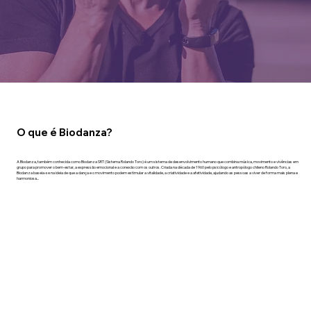
O que é Biodanza?
A Biodanza, também conhecida como Biodanza SRT (Sistema Rolando Toro) é um sistema de desenvolvimento humano que combina música, movimento e vivências em
grupo para promover o bem-estar, a expressão emocional e a conexão com os outros. Criada na década de 1960 pelo psicólogo e antropólogo chileno Rolando Toro, a
Biodanza baseia-se na ideia de que a dança e o movimento podem estimular a vitalidade, a criatividade e a afetividade, ajudando as pessoas a viver de forma mais plena e
harmoniosa...