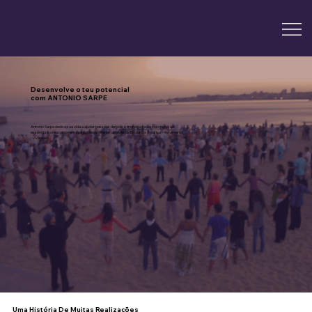
Desenvolve o teu potencial
com ANTONIO SARPE
Antonio Sarpe dedica sua vida a ajudar pessoas de todo o mundo a redescobrirem sua
essência e a reacenderem sua potência interior, através da Biodanza (música - movimento
- vivência)
Uma História De Muitas Realizações