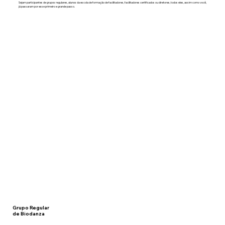
Sejam participantes de grupos regulares, alunos da escola de formação de facilitadores, facilitadores certificados ou diretores, todos eles, assim como você,
já passaram por esse primeiro e grande passo.
Grupo Regular
de Biodanza