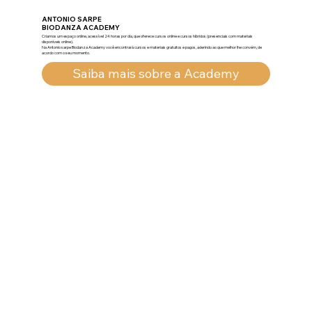
ANTONIO SARPE
BIODANZA ACADEMY
Criamos um espaço online, acessível 24 horas por dia, que oferece cursos online e cursos híbridos (presenciais com materiais
disponíveis online).
Na Antonio sarpe Biodanza Academy você encontrará cursos e materiais gratuitos e pagos, aderindo ao que melhor lhe convém, de
acordo com o seu momento.
Saiba mais sobre a Academy