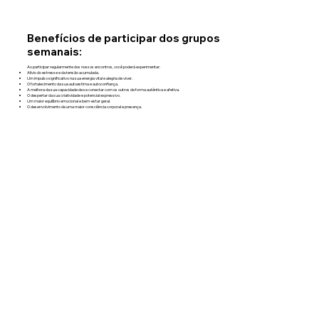
Benefícios de participar dos grupos
semanais:
Ao participar regularmente dos nossos encontros, você poderá experimentar:
Alívio do estresse e da tensão acumulada.
Um impulso significativo na sua energia vital e alegria de viver.
O fortalecimento da sua autoestima e autoconfiança.
A melhora da sua capacidade de se conectar com os outros de forma autêntica e afetiva.
O despertar da sua criatividade e potencial expressivo.
Um maior equilíbrio emocional e bem-estar geral.
O desenvolvimento de uma maior consciência corporal e presença.