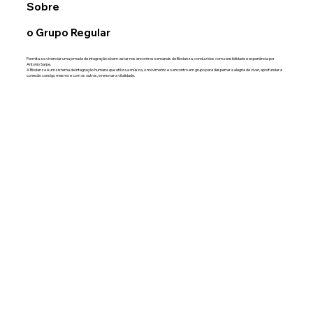
Sobre
o Grupo Regular
Permita-se vivenciar uma jornada de integração e bem-estar nos encontros semanais de Biodanza, conduzidos com sensibilidade e experiência por
Antonio Sarpe.
A Biodanza é um sistema de integração humana que utiliza a música, o movimento e o encontro em grupo para despertar a alegria de viver, aprofundar a
conexão consigo mesmo e com os outros, e renovar a vitalidade.