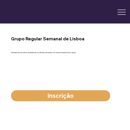
Grupo Regular Semanal de Lisboa
Participe dos encontros de palestras e vivências semanais com Antonio Sarpe e todo o grupo.
Inscrição