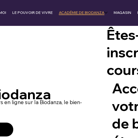
MOI
LE POUVOIR DE VIVRE
ACADÉMIE DE BIODANZA
MAGASIN
Êtes
inscr
cour
Acc
iodanza
vot
en ligne sur la Biodanza, le bien-
de 