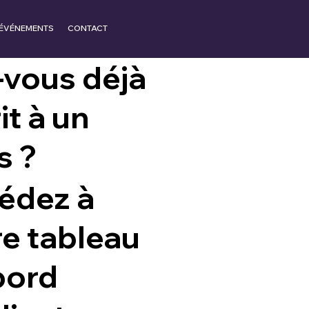
ÉVÉNEMENTS
CONTACT
-vous déjà
it à un
s ?
édez à
re tableau
bord