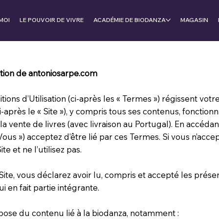
MOI
LE POUVOIR DE VIVRE
ACADÉMIE DE BIODANZA
MAGASIN
ation de antoniosarpe.com
ons d’Utilisation (ci-après les « Termes ») régissent votre
i-après le « Site »), y compris tous ses contenus, fonctionn
la vente de livres (avec livraison au Portugal). En accédant
 « Vous ») acceptez d’être lié par ces Termes. Si vous n’ac
te et ne l’utilisez pas.
 Site, vous déclarez avoir lu, compris et accepté les prés
ui en fait partie intégrante.
pose du contenu lié à la biodanza, notamment :