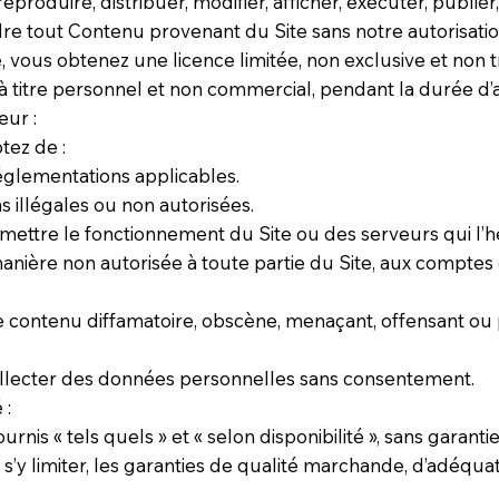
roduire, distribuer, modifier, afficher, exécuter, publier
e tout Contenu provenant du Site sans notre autorisatio
, vous obtenez une licence limitée, non exclusive et non
r à titre personnel et non commercial, pendant la durée d
eur :
ptez de :
réglementations applicables.
ins illégales ou non autorisées.
ettre le fonctionnement du Site ou des serveurs qui l’
nière non autorisée à toute partie du Site, aux comptes d
 contenu diffamatoire, obscène, menaçant, offensant ou p
 collecter des données personnelles sans consentement.
 :
rnis « tels quels » et « selon disponibilité », sans garanti
s s’y limiter, les garanties de qualité marchande, d’adéqua